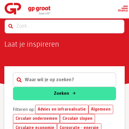
Laat je inspireren
Zoeken
Advies en infrarealisatie
Algemeen
Filteren op:
Circulair ondernemen
Circulair slopen
Circulaire economie
Corporate - energie