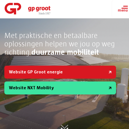
Met praktische en betaalbare
oplossingen helpen we jou
op weg
duurzame mobiliteit
richting
Website GP Groot energie
Website NXT Mobility