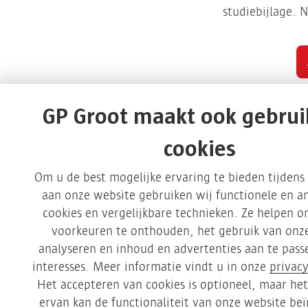
studiebijlage.
GP Groot maakt ook gebrui
cookies
GP Groot
Websites
Om u de best mogelijke ervaring te bieden tijden
aan onze website gebruiken wij functionele en an
Over GP Groot
GP Groot
cookies en vergelijkbare technieken. Ze helpen 
voorkeuren te onthouden, het gebruik van onze
Verduurzamen
GP Groot inza
analyseren en inhoud en advertenties aan te pas
MVO
GP Groot recy
interesses. Meer informatie vindt u in onze
privacy
Nieuws
GP Groot ener
Het accepteren van cookies is optioneel, maar he
Certificaten
GP Groot advi
ervan kan de functionaliteit van onze website be