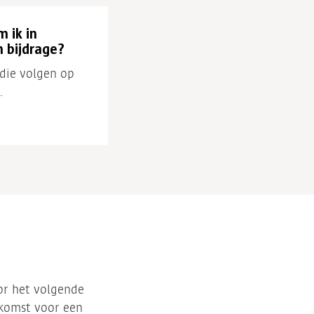
 ik in
 bijdrage?
udie volgen op
.
or het volgende
 komst voor een