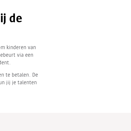
ij de
om kinderen van
gebeurt via een
dent.
en te betalen. De
n jij je talenten