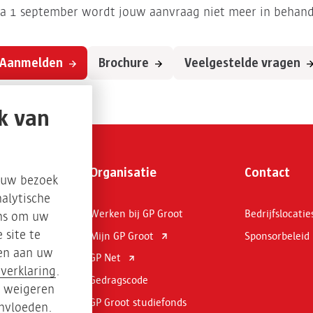
 Na 1 september wordt jouw aanvraag niet meer in beha
Aanmelden
Brochure
Veelgestelde vragen
k van
Organisatie
Contact
s uw bezoek
alytische
Werken bij GP Groot
Bedrijfslocatie
ons om uw
 site te
meling
Mijn GP Groot
Sponsorbeleid
sen aan uw
cling
GP Net
verklaring
.
gie
Gedragscode
t weigeren
es en
GP Groot studiefonds
ïnvloeden.