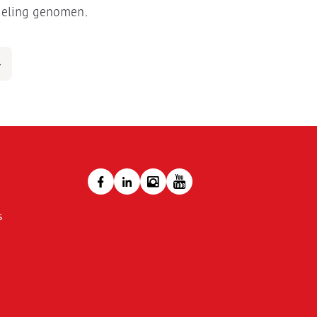
ndeling genomen
.
s