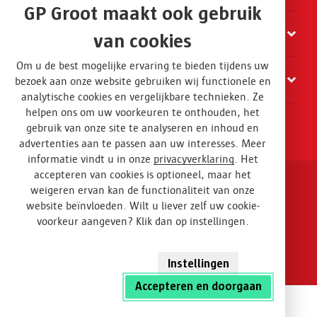
GP Groot maakt ook gebruik
Organisatie
van cookies
Om u de best mogelijke ervaring te bieden tijdens uw
Contact
bezoek aan onze website gebruiken wij functionele en
analytische cookies en vergelijkbare technieken. Ze
helpen ons om uw voorkeuren te onthouden, het
gebruik van onze site te analyseren en inhoud en
advertenties aan te passen aan uw interesses. Meer
informatie vindt u in onze
privacyverklaring
. Het
accepteren van cookies is optioneel, maar het
weigeren ervan kan de functionaliteit van onze
Disclaimer en privacy
website beïnvloeden. Wilt u liever zelf uw cookie-
voorkeur aangeven? Klik dan op instellingen.
Algemene voorwaarden
Design
Instellingen
Accepteren en doorgaan
Container huren
Direct contact