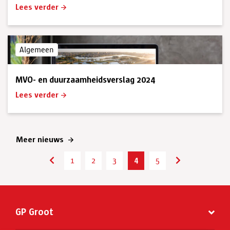
Lees verder
Algemeen
MVO- en duurzaamheidsverslag 2024
Lees verder
Meer nieuws
4
1
2
3
5
6
7
8
GP Groot