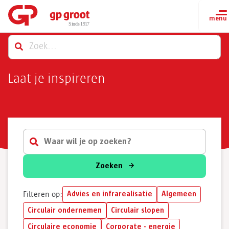
Laat je inspireren
Zoeken
Advies en infrarealisatie
Algemeen
Filteren op:
Circulair ondernemen
Circulair slopen
Circulaire economie
Corporate - energie