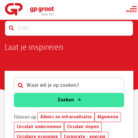
Laat je inspireren
Zoeken
Advies en infrarealisatie
Algemeen
Filteren op:
Circulair ondernemen
Circulair slopen
Circulaire economie
Corporate - energie