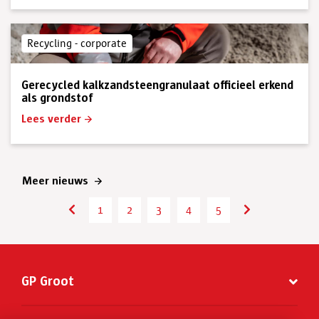
Recycling - corporate
Gerecycled kalkzandsteengranulaat officieel erkend
als grondstof
Lees verder
Meer nieuws
1
2
3
4
5
6
7
8
GP Groot