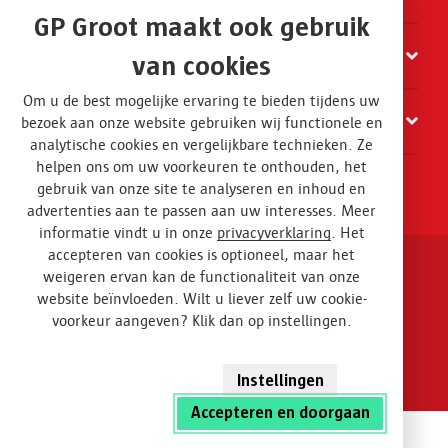
GP Groot maakt ook gebruik
Organisatie
van cookies
Om u de best mogelijke ervaring te bieden tijdens uw
Contact
bezoek aan onze website gebruiken wij functionele en
analytische cookies en vergelijkbare technieken. Ze
helpen ons om uw voorkeuren te onthouden, het
gebruik van onze site te analyseren en inhoud en
advertenties aan te passen aan uw interesses. Meer
informatie vindt u in onze
privacyverklaring
. Het
accepteren van cookies is optioneel, maar het
weigeren ervan kan de functionaliteit van onze
Disclaimer en privacy
website beïnvloeden. Wilt u liever zelf uw cookie-
voorkeur aangeven? Klik dan op instellingen.
Algemene voorwaarden
Design
Instellingen
Accepteren en doorgaan
Container huren
Direct contact