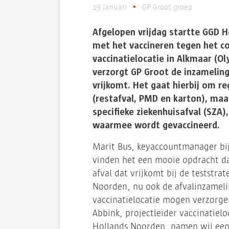
19 januari
GP Groot groep
Afgelopen vrijdag startte GGD 
met het vaccineren tegen het co
vaccinatielocatie in Alkmaar (O
verzorgt GP Groot de inzameling
vrijkomt. Het gaat hierbij om reg
(restafval, PMD en karton), maa
specifieke ziekenhuisafval (SZA)
waarmee wordt gevaccineerd.
Marit Bus, keyaccountmanager bi
vinden het een mooie opdracht da
afval dat vrijkomt bij de teststr
Noorden, nu ook de afvalinzameli
vaccinatielocatie mogen verzorg
Abbink, projectleider vaccinatielo
Hollands Noorden, namen wij een k