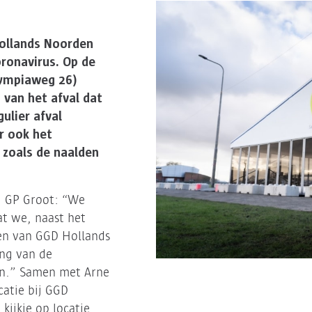
Hollands Noorden
ronavirus. Op de
lympiaweg 26)
 van het afval dat
ulier afval
r ook het
, zoals de naalden
j GP Groot: “We
t we, naast het
aten van GGD Hollands
ng van de
en.” Samen met Arne
catie bij GGD
ijkje op locatie.