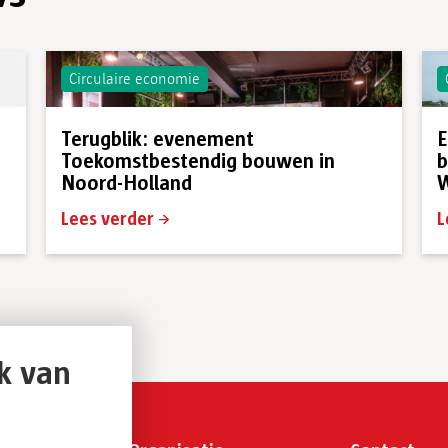
Circulaire economie
Terugblik: evenement
E
Toekomstbestendig bouwen in
b
Noord-Holland
W
Lees verder
L
k van